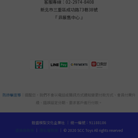
客服專線：02-2974-8408
新北市三重區成功路73巷38
號
『 非展售中心 』
防詐騙宣導
｜提醒您，我們不會以電話或簡訊方式通知變更付款方式、會員付費升
級、錯誤設定分期、要求客戶進行付款。
鎧盛模型文化企業社 ｜ 統一編號：91188186
退換貨政策
｜
隱私權政策
｜ © 2020 SCC Toys All rights reserved