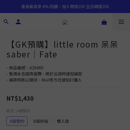
會員最高享 4% 回饋，加入現領100 生日再贈200
【GK預購】little room 呆呆
saber｜Fate
- 商品編號：A26460
- 售價未含國際運費，將於出貨時通知補款
- 補款時將以簡訊、Mail等方式通知訂購人
NT$1,430
款式
: A版誓約
A版誓約
B版劍指
雙入版