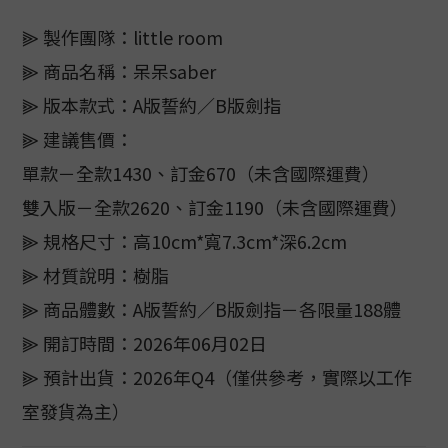
⫸ 製作團隊：little room
⫸ 商品名稱：呆呆saber
⫸ 版本款式：A版誓約／B版劍指
⫸ 建議售價：
單款－全款1430、訂金670（未含國際運費）
雙入版－全款2620、訂金1190（未含國際運費）
⫸ 規格尺寸：高10cm*寬7.3cm*深6.2cm
⫸ 材質說明：樹脂
⫸ 商品體數：A版誓約／B版劍指－各限量188體
⫸ 開訂時間：2026年06月02日
⫸ 預計出貨：2026年Q4（僅供參考，實際以工作
室發貨為主）