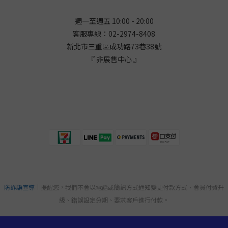
週一至週五 10:00 - 20:00
客服專線：02-2974-8408
新北市三重區成功路73巷38
號
『 非展售中心 』
防詐騙宣導
｜提醒您，我們不會以電話或簡訊方式通知變更付款方式、會員付費升
級、錯誤設定分期、要求客戶進行付款。