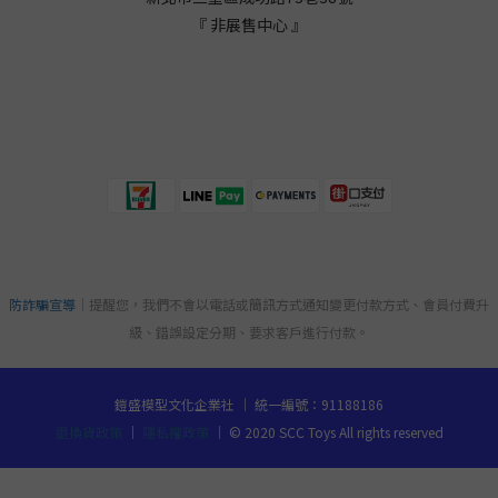
『 非展售中心 』
防詐騙宣導
｜提醒您，我們不會以電話或簡訊方式通知變更付款方式、會員付費升
級、錯誤設定分期、要求客戶進行付款。
鎧盛模型文化企業社 ｜ 統一編號：91188186
退換貨政策
｜
隱私權政策
｜ © 2020 SCC Toys All rights reserved
立即購買