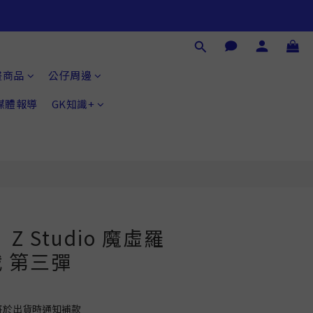
畫商品
公仔周邊
®媒體報導
GK知識+
Z Studio 魔虛羅
 第三彈
將於出貨時通知補款