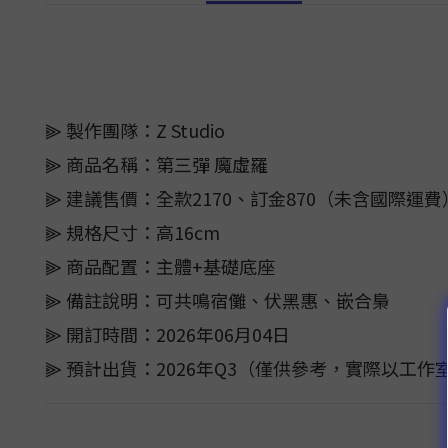
⫸ 製作團隊：Z Studio
⫸ 商品名稱：第三彈 魔虛羅
⫸ 建議售價：全款2170、訂金870（未含國際運費
⫸ 規格尺寸：高16cm
⫸ 商品配置：主體+基礎底座
⫸ 備註說明：可共鳴宿儺、伏黑惠、嵌合梟
⫸ 開訂時間：2026年06月04日
⫸ 預計出貨：2026年Q3（僅供參考，實際以工作