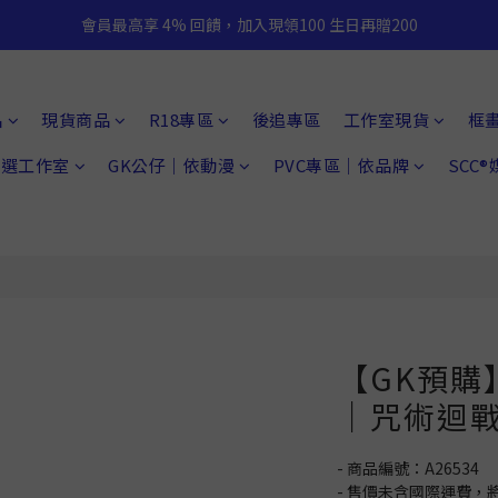
會員最高享 4% 回饋，加入現領100 生日再贈200
品
現貨商品
R18專區
後追專區
工作室現貨
框
 精選工作室
GK公仔｜依動漫
PVC專區｜依品牌
SCC
【GK預購】
｜咒術迴戰
- 商品編號：A26534
- 售價未含國際運費，