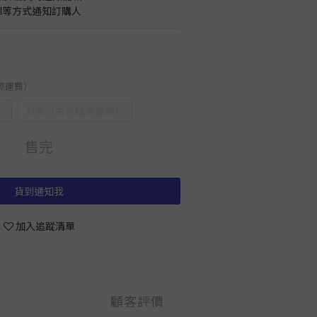
il等方式通知訂購人
國際運費）
）
訂金（未含國際運費）
售完
貨到通知我
加入追蹤清單
顧客評價