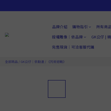
品牌介紹
購物指引
所有商
授權雕像｜依品牌
GK公仔 |
完售現貨｜可洽客服代購
全部商品
/
GK公仔｜依動漫
/
《咒術迴戰》