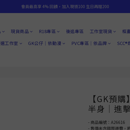
會員最高享 4% 回饋，加入現領100 生日再贈200
品
現貨商品
R18專區
後追專區
工作室現貨
框
 精選工作室
GK公仔｜依動漫
PVC專區｜依品牌
SCC
【GK預購】
半身｜進擊
- 商品編號：A26616
- 售價未含國際運費，