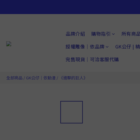
品牌介紹
購物指引
所有商
授權雕像｜依品牌
GK公仔 |
完售現貨｜可洽客服代購
全部商品
/
GK公仔｜依動漫
/
《進擊的巨人》