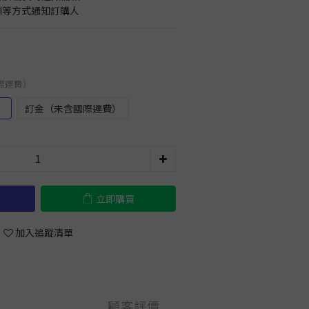
il等方式通知訂購人
國際運費）
）
訂金（未含國際運費）
立即購買
加入追蹤清單
顧客評價