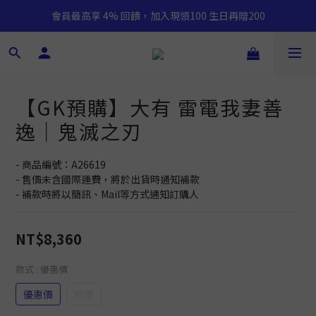
會員最高享 4% 回饋，加入現領100 生日再贈200
【GK預購】大有 雷電我妻善
逸｜鬼滅之刃
- 商品編號：A26619
- 售價未含國際運費，將於出貨時通知補款
- 補款時將以簡訊、Mail等方式通知訂購人
NT$8,360
款式
: 優惠價
優惠價
原價