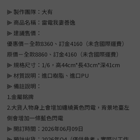
⫸ 製作團隊：大有
⫸ 商品名稱：雷電我妻善逸
⫸ 建議售價：
優惠價－全款8360、訂金4160（未含國際運費）
原價－全款8860、訂金4160（未含國際運費）
⫸ 規格尺寸：1/6，高44cm*長43cm*深41cm
⫸ 材質說明：進口樹脂、進口PU
⫸ 備註說明：
1.金屬銘牌
2.大貨人物身上會增加纏繞黃色閃電，背景地臺左
側會增加一條藍色閃電
⫸ 開訂時間：2026年06月09日
⫸ 預計出貨：2026年Q4（僅供參考，實際以工作