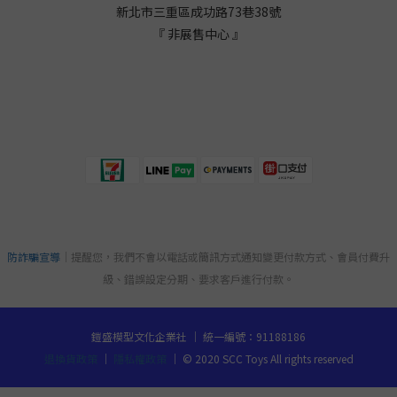
新北市三重區成功路73巷38
號
『 非展售中心 』
防詐騙宣導
｜提醒您，我們不會以電話或簡訊方式通知變更付款方式、會員付費升
級、錯誤設定分期、要求客戶進行付款。
鎧盛模型文化企業社 ｜ 統一編號：91188186
退換貨政策
｜
隱私權政策
｜ © 2020 SCC Toys All rights reserved