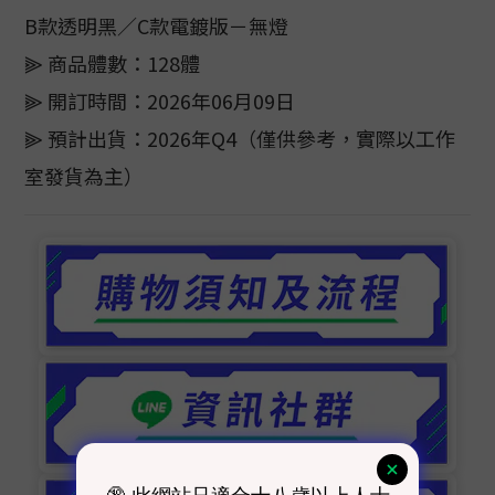
B款透明黑／C款電鍍版－無燈
⫸ 商品體數：128體
⫸ 開訂時間：2026年06月09日
⫸ 預計出貨：2026年Q4（僅供參考，實際以工作
室發貨為主）