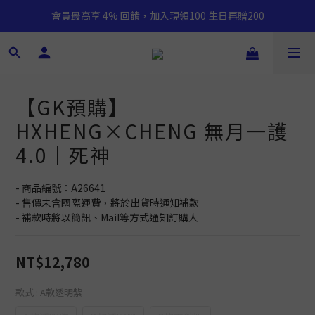
會員最高享 4% 回饋，加入現領100 生日再贈200
【GK預購】
HXHENG×CHENG 無月一護
4.0｜死神
- 商品編號：A26641
- 售價未含國際運費，將於出貨時通知補款
- 補款時將以簡訊、Mail等方式通知訂購人
NT$12,780
款式
: A款透明紫