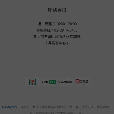
聯絡資訊
週一至週五 10:00 - 20:00
客服專線：02-2974-8408
新北市三重區成功路73巷38
號
『 非展售中心 』
防詐騙宣導
｜提醒您，我們不會以電話或簡訊方式通知變更付款方式、會員付費升
級、錯誤設定分期、要求客戶進行付款。