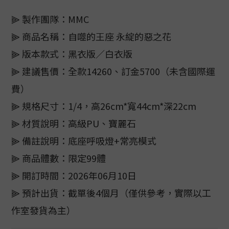
⫸ 製作團隊：MMC
⫸ 商品名稱：自噬的王座 永綻的惡之花
⫸ 版本款式：黑衣版／白衣版
⫸ 建議售價：全款14260、訂金5700（未含國際運
費）
⫸ 規格尺寸：1/4，高26cm*寬44cm*深22cm
⫸ 材質說明：高級PU、寶麗石
⫸ 備註說明：底座呼吸燈+常亮模式
⫸ 商品體數：限定99體
⫸ 開訂時間：2026年06月10日
⫸ 預計出貨：截單後4個月（僅供參考，實際以工
作室發貨為主）