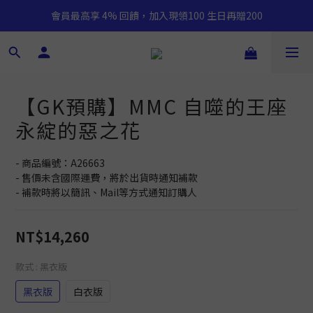
會員最高享 4% 回饋，加入現領100 生日再贈200
【GK預購】MMC 自噬的王座
永綻的惡之花
- 商品編號：A26663
- 售價未含國際運費，將於出貨時通知補款
- 補款時將以簡訊、Mail等方式通知訂購人
NT$14,260
款式
: 黑衣版
黑衣版
白衣版