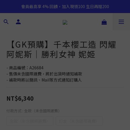
會員最高享 4% 回饋，加入現領100 生日再贈200
【GK預購】千本櫻工造 閃耀
阿妮斯｜勝利女神 妮姬
- 商品編號：A26684
- 售價未含國際運費，將於出貨時通知補款
- 補款時將以簡訊、Mail等方式通知訂購人
NT$6,340
付款方式
: 全款（未含國際運費）
全款（未含國際運費）
訂金（未含國際運費）