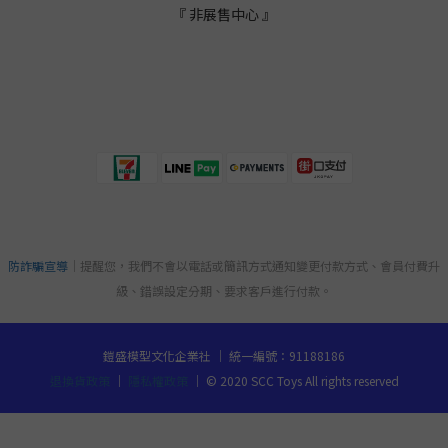
『 非展售中心 』
防詐騙宣導
｜提醒您，我們不會以電話或簡訊方式通知變更付款方式、會員付費升
級、錯誤設定分期、要求客戶進行付款。
鎧盛模型文化企業社 ｜ 統一編號：91188186
退換貨政策
｜
隱私權政策
｜ © 2020 SCC Toys All rights reserved