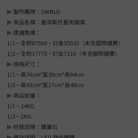
⫸ 製作團隊：DIABLO
⫸ 商品名稱：墨菲斯托藝術面具
⫸ 建議售價：
1/1－全款87560、訂金35020（未含國際運費）
1/2－全款17770、訂金7110（未含國際運費）
⫸ 規格尺寸：
1/1－高76cm*寬30cm*長94cm
1/2－高43cm*寬17cm*長48cm
⫸ 商品狀量：
1/1－14KG
1/2－2KG
⫸ 材質說明：寶麗石
⫸ 備註說明：LED 發光眼瞳