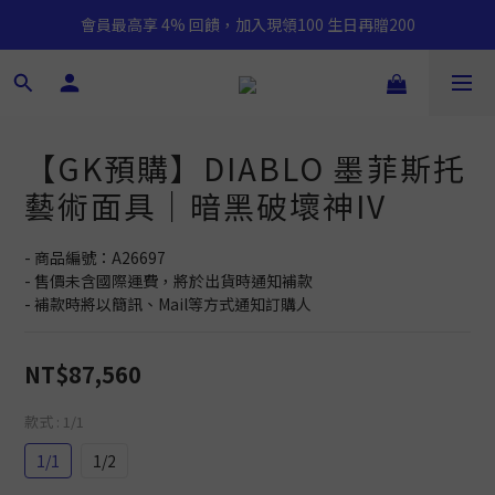
會員最高享 4% 回饋，加入現領100 生日再贈200
【GK預購】DIABLO 墨菲斯托
藝術面具｜暗黑破壞神IV
- 商品編號：A26697
- 售價未含國際運費，將於出貨時通知補款
- 補款時將以簡訊、Mail等方式通知訂購人
NT$87,560
款式
: 1/1
1/1
1/2