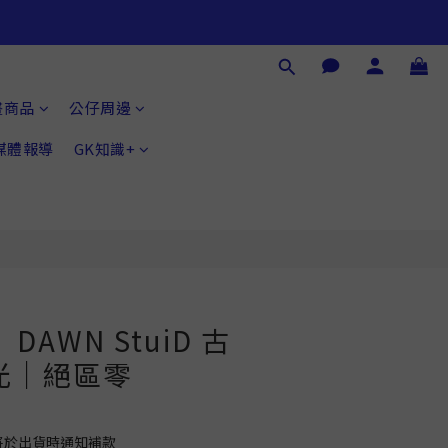
立即購買
畫商品
公仔周邊
®媒體報導
GK知識+
DAWN StuiD 古
光｜絕區零
將於出貨時通知補款