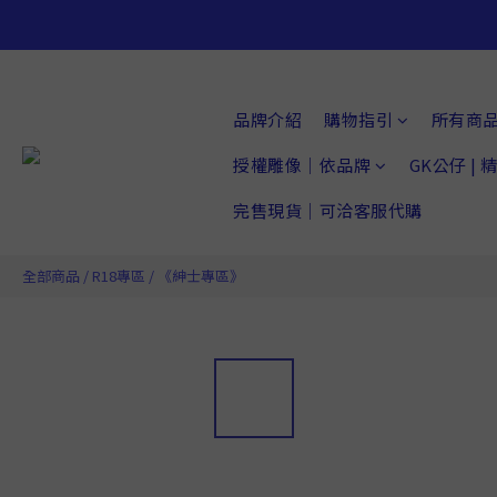
品牌介紹
購物指引
所有商
授權雕像｜依品牌
GK公仔 |
完售現貨｜可洽客服代購
全部商品
/
R18專區
/
《紳士專區》