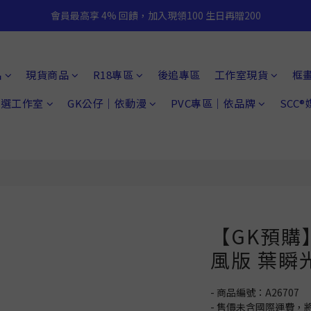
會員最高享 4% 回饋，加入現領100 生日再贈200
品
現貨商品
R18專區
後追專區
工作室現貨
框
 精選工作室
GK公仔｜依動漫
PVC專區｜依品牌
SCC
【GK預購】
風版 葉瞬
- 商品編號：A26707
- 售價未含國際運費，