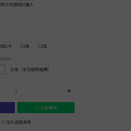
il等方式通知訂購人
B版1/4
C1版
C2版
國際運費）
）
訂金（未含國際運費）
立即購買
加入追蹤清單