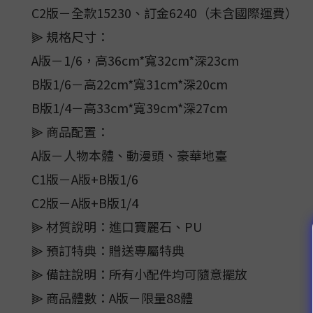
C2版－全款15230、訂金6240（未含國際運費）
⫸ 規格尺寸：
A版－1/6，高36cm*寬32cm*深23cm
B版1/6－高22cm*寬31cm*深20cm
B版1/4－高33cm*寬39cm*深27cm
⫸ 商品配置：
A版－人物本體、動漫頭、豪華地臺
C1版－A版+B版1/6
C2版－A版+B版1/4
⫸ 材質說明：進口寶麗石、PU
⫸ 預訂特典：贈送專屬特典
⫸ 備註說明：所有小配件均可隨意擺放
⫸ 商品體數：A版－限量88體