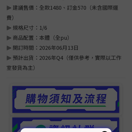
⫸ 建議售價：全款1480、訂金570（未含國際運
費）
⫸ 規格尺寸：1/6
⫸ 商品配置：本體（全pu）
⫸ 開訂時間：2026年06月13日
⫸ 預計出貨：2026年Q4（僅供參考，實際以工作
室發貨為主）