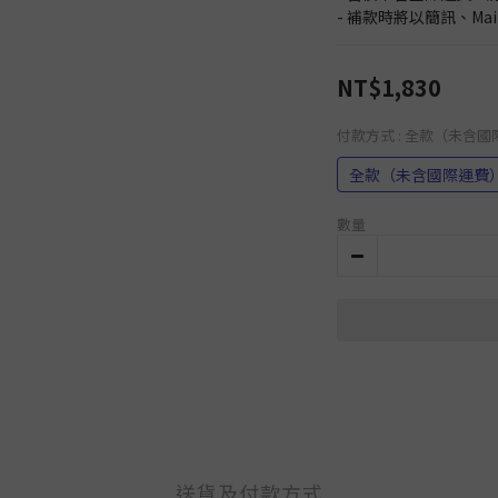
- 補款時將以簡訊、Ma
NT$1,830
付款方式
: 全款（未含
全款（未含國際運費
數量
送貨及付款方式