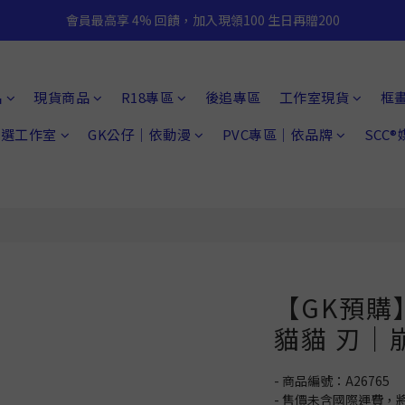
會員最高享 4% 回饋，加入現領100 生日再贈200
品
現貨商品
R18專區
後追專區
工作室現貨
框
 精選工作室
GK公仔｜依動漫
PVC專區｜依品牌
SCC
【GK預購】
貓貓 刃｜
- 商品編號：A26765
- 售價未含國際運費，