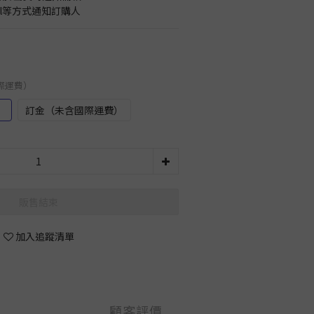
il等方式通知訂購人
國際運費）
）
訂金（未含國際運費）
販售結束
加入追蹤清單
顧客評價