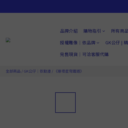
品牌介紹
購物指引
所有商
授權雕像｜依品牌
GK公仔 |
完售現貨｜可洽客服代購
全部商品
/
GK公仔｜依動漫
/
《崩壞星穹鐵道》