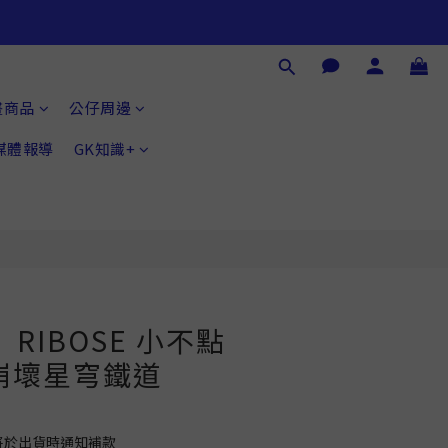
畫商品
公仔周邊
®媒體報導
GK知識+
RIBOSE 小不點
崩壞星穹鐵道
將於出貨時通知補款