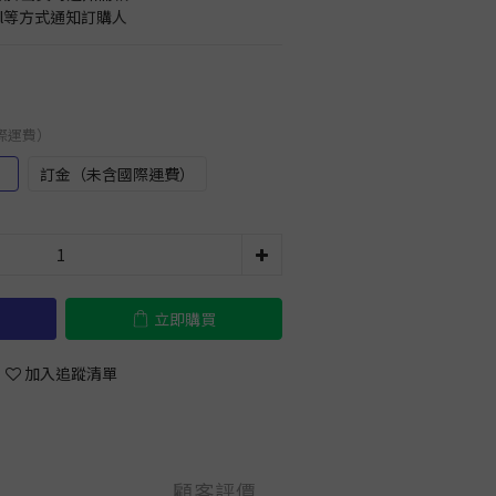
il等方式通知訂購人
國際運費）
）
訂金（未含國際運費）
立即購買
加入追蹤清單
顧客評價