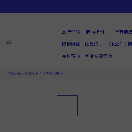
品牌介紹
購物指引
所有商
授權雕像｜依品牌
GK公仔 |
完售現貨｜可洽客服代購
全部商品
/
R18專區
/
《男恥專區》