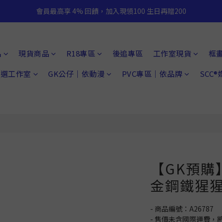
會員最高享 4% 回饋，加入現領100 生日再贈200
品
現貨商品
R18專區
後追專區
工作室現貨
框
 精選工作室
GK公仔｜依動漫
PVC專區｜依品牌
SCC
【GK預購】O
金鋼鐵猩
- 商品編號：A26787
- 售價未含國際運費，