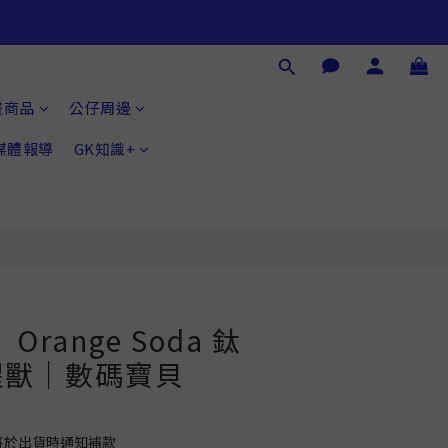
立即購買
畫商品
公仔周邊
®媒體報導
GK知識+
range Soda 鈦
猩獸｜數碼寶貝
將於出貨時通知補款