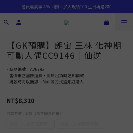
會員最高享 4% 回饋，加入現領100 生日再贈200
【GK預購】朗宙 王林 化神期
可動人偶CC9146｜仙逆
- 商品編號：A26793
- 售價未含國際運費，將於出貨時通知補款
- 補款時將以簡訊、Mail等方式通知訂購人
NT$8,310
付款方式
: 全款（未含國際運費）
全款（未含國際運費）
訂金（未含國際運費）