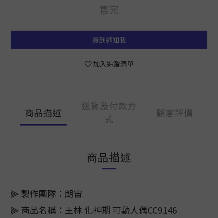
售完
貨到通知我
加入追蹤清單
送貨及付款方
商品描述
顧客評價
式
商品描述
⫸ 製作團隊：朗宙
⫸ 商品名稱：王林 化神期 可動人偶CC9146