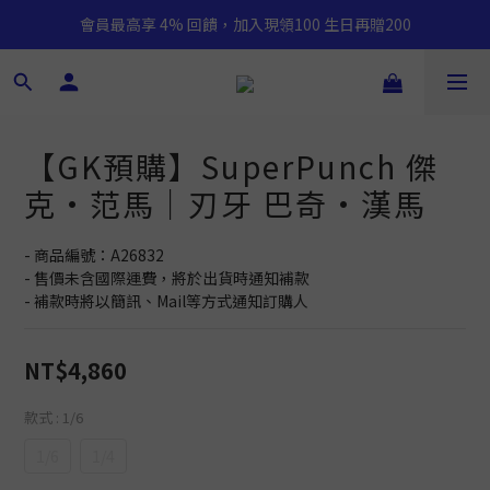
會員最高享 4% 回饋，加入現領100 生日再贈200
【GK預購】SuperPunch 傑
克·范馬｜刃牙 巴奇·漢馬
- 商品編號：A26832
- 售價未含國際運費，將於出貨時通知補款
- 補款時將以簡訊、Mail等方式通知訂購人
NT$4,860
款式
: 1/6
1/6
1/4