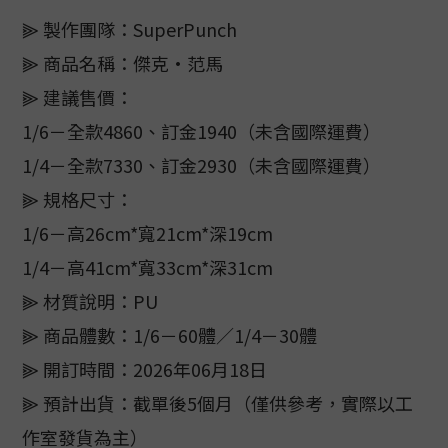
⫸ 製作團隊：SuperPunch
⫸ 商品名稱：傑克·范馬
⫸ 建議售價：
1/6－全款4860、訂金1940（未含國際運費）
1/4－全款7330、訂金2930（未含國際運費）
⫸ 規格尺寸：
1/6－高26cm*寬21cm*深19cm
1/4－高41cm*寬33cm*深31cm
⫸ 材質說明：PU
⫸ 商品體數：1/6－60體／1/4－30體
⫸ 開訂時間：2026年06月18日
⫸ 預計出貨：截單後5個月（僅供參考，實際以工
作室發貨為主）