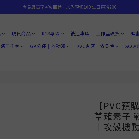
會員最高享 4% 回饋，加入現領100 生日再贈200
品
現貨商品
R18專區
後追專區
工作室現貨
框
 精選工作室
GK公仔｜依動漫
PVC專區｜依品牌
SCC
【PVC預
草薙素子 戰
｜攻殼機