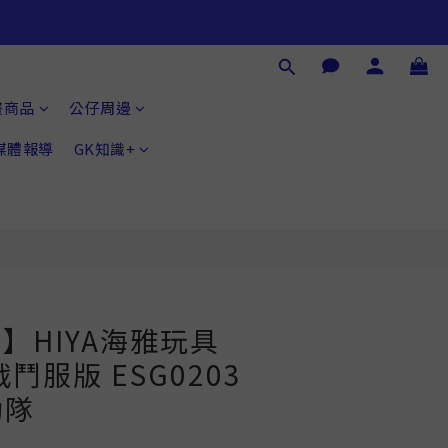
畫商品
公仔周邊
®媒體報導
GK知識+
購】HIYA海雅玩具
鬥服版 ESG0203
動隊