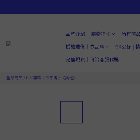
品牌介紹
購物指引
所有商
授權雕像｜依品牌
GK公仔 |
完售現貨｜可洽客服代購
全部商品
/
PVC專區｜依品牌
/
《其他》