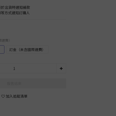
將於出貨時通知補款
il等方式通知訂購人
國際運費）
）
訂金（未含國際運費）
販售結束
加入追蹤清單