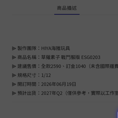
商品描述
⫸ 製作團隊：HIYA海雅玩具
⫸ 商品名稱：草薙素子 戰鬥服版 ESG0203
⫸ 建議售價：全款2590、訂金1040（未含國際運
⫸ 規格尺寸：1/12
⫸ 開訂時間：2026年06月19日
⫸ 預計出貨：2027年Q2（僅供參考，實際以工作