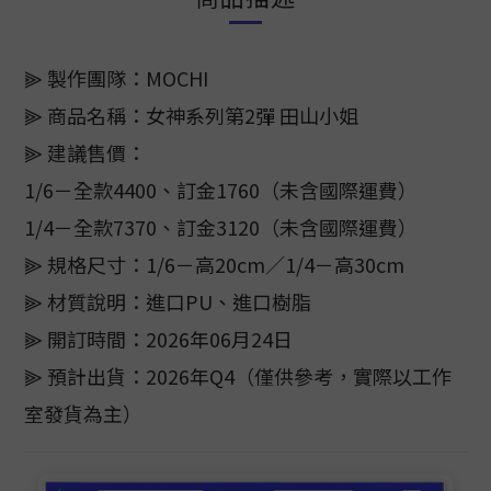
⫸ 製作團隊：MOCHI
⫸ 商品名稱：女神系列第2彈 田山小姐
⫸ 建議售價：
1/6－全款4400、訂金1760（未含國際運費）
1/4－全款7370、訂金3120（未含國際運費）
⫸ 規格尺寸：1/6－高20cm／1/4－高30cm
⫸ 材質說明：進口PU、進口樹脂
⫸ 開訂時間：2026年06月24日
⫸ 預計出貨：2026年Q4（僅供參考，實際以工作
室發貨為主）