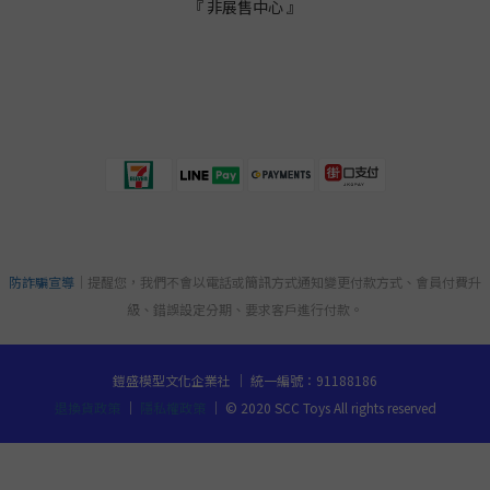
『 非展售中心 』
防詐騙宣導
｜提醒您，我們不會以電話或簡訊方式通知變更付款方式、會員付費升
級、錯誤設定分期、要求客戶進行付款。
鎧盛模型文化企業社 ｜ 統一編號：91188186
退換貨政策
｜
隱私權政策
｜ © 2020 SCC Toys All rights reserved
立即購買