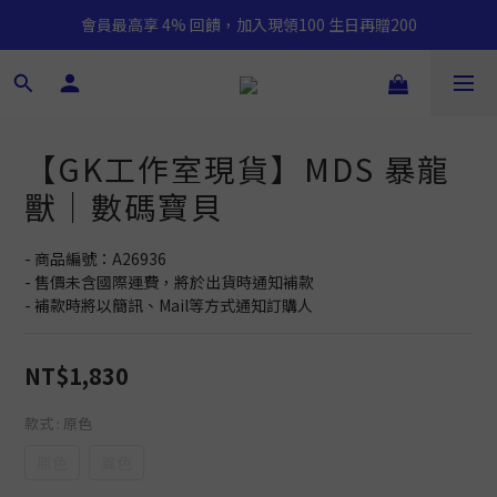
會員最高享 4% 回饋，加入現領100 生日再贈200
【GK工作室現貨】MDS 暴龍
獸｜數碼寶貝
- 商品編號：A26936
- 售價未含國際運費，將於出貨時通知補款
- 補款時將以簡訊、Mail等方式通知訂購人
NT$1,830
款式
: 原色
原色
異色