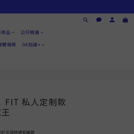
立即購買
畫商品
公仔周邊
®媒體報導
GK知識+
】FIT 私人定制款
賊王
將於出貨時通知補款