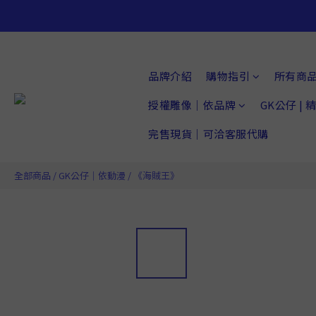
品牌介紹
購物指引
所有商
授權雕像｜依品牌
GK公仔 |
完售現貨｜可洽客服代購
全部商品
/
GK公仔｜依動漫
/
《海賊王》