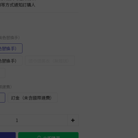
il等方式通知訂購人
武裝色替換手）
色替換手）
色替換手）
頭巾頭黑衣（無贈送）
）
國際運費）
）
訂金（未含國際運費）