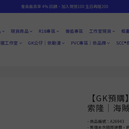
會員最高享 4% 回饋，加入現領100 生日再贈200
品
現貨商品
R18專區
後追專區
工作室現貨
框
 精選工作室
GK公仔｜依動漫
PVC專區｜依品牌
SCC
【GK預購
索隆｜海
- 商品編號：A26943
- 售價未含國際運費，