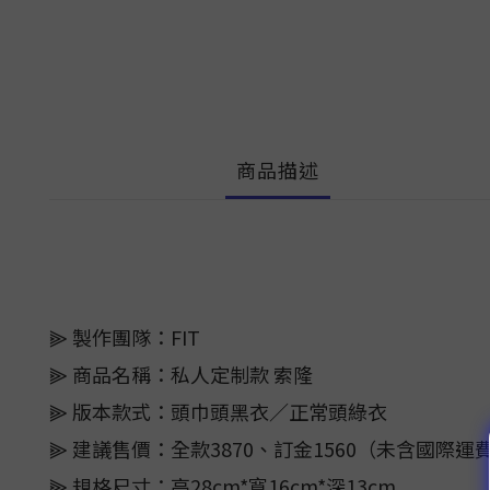
商品描述
⫸ 製作團隊：FIT
⫸ 商品名稱：私人定制款 索隆
⫸ 版本款式：頭巾頭黑衣／正常頭綠衣
⫸ 建議售價：全款3870、訂金1560（未含國際運
⫸ 規格尺寸：高28cm*寬16cm*深13cm