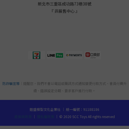
新北市三重區成功路73巷38
號
『 非展售中心 』
防詐騙宣導
｜提醒您，我們不會以電話或簡訊方式通知變更付款方式、會員付費升
級、錯誤設定分期、要求客戶進行付款。
鎧盛模型文化企業社 ｜ 統一編號：91188186
退換貨政策
｜
隱私權政策
｜ © 2020 SCC Toys All rights reserved