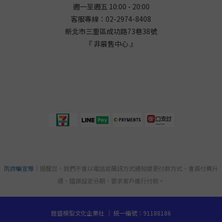
週一至週五 10:00 - 20:00
客服專線：02-2974-8408
新北市三重區成功路73巷38
號
『 非展售中心 』
防詐騙宣導
｜提醒您，我們不會以電話或簡訊方式通知變更付款方式、會員付費升
級、錯誤設定分期、要求客戶進行付款。
鎧盛模型文化企業社 ｜ 統一編號：91188186