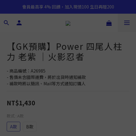
會員最高享 4% 回饋，加入現領100 生日再贈200
【GK預購】Power 四尾人柱
力 老紫 ｜火影忍者
- 商品編號：A26985
- 售價未含國際運費，將於出貨時通知補款
- 補款時將以簡訊、Mail等方式通知訂購人
NT$1,430
款式
: A款
A款
B款