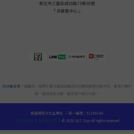
新北市三重區成功路73巷38
號
『 非展售中心 』
防詐騙宣導
｜提醒您，我們不會以電話或簡訊方式通知變更付款方式、會員付費升
級、錯誤設定分期、要求客戶進行付款。
鎧盛模型文化企業社 ｜ 統一編號：91188186
退換貨政策
｜
隱私權政策
｜ © 2020 SCC Toys All rights reserved