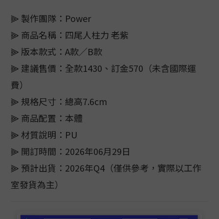
⫸ 製作團隊：Power
⫸ 商品名稱：四尾人柱力 老紫
⫸ 版本款式：A款／B款
⫸ 建議售價：全款1430、訂金570（未含國際運
費）
⫸ 規格尺寸：總高7.6cm
⫸ 商品配置：本體
⫸ 材質說明：PU
⫸ 開訂時間：2026年06月29日
⫸ 預計出貨：2026年Q4（僅供參考，實際以工作
室發貨為主）