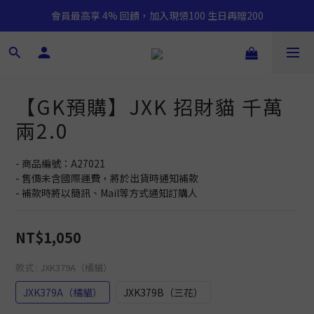
會員最高享 4% 回饋，加入現領100 生日再贈200
【GK預購】JXK 招財貓 千萬
兩2.0
- 商品編號：A27021
- 售價未含國際運費，將於出貨時通知補款
- 補款時將以簡訊、Mail等方式通知訂購人
NT$1,050
款式
: JXK379A（橘貓）
JXK379A（橘貓）
JXK379B（三花）