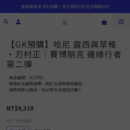
會員最高享 4% 回饋，加入現領100 生日再贈200
【GK預購】哈尼 露西與草稚
·刃村正｜賽博朋克 邊緣行者
第二彈
- 商品編號：A27091
- 售價未含國際運費，將於出貨時通知補款
- 補款時將以簡訊、Mail等方式通知訂購人
NT$9,310
款式
: 無紋身版