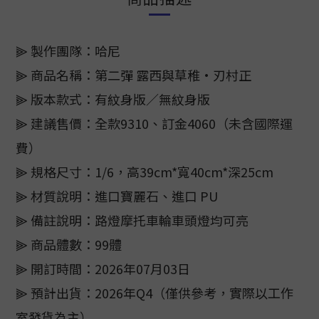
⫸ 製作團隊：哈尼
⫸ 商品名稱：第二彈 露西與草稚·刃村正
⫸ 版本款式：有紋身版／無紋身版
⫸ 建議售價：全款9310、訂金4060（未含國際運
費）
⫸ 規格尺寸：1/6，高39cm*寬40cm*深25cm
⫸ 材質說明：進口寶麗石、進口 PU
⫸ 備註說明：路燈摩托車輪車頭燈均可亮
⫸ 商品體數：99體
⫸ 開訂時間：2026年07月03日
⫸ 預計出貨：2026年Q4（僅供參考，實際以工作
室發貨為主）