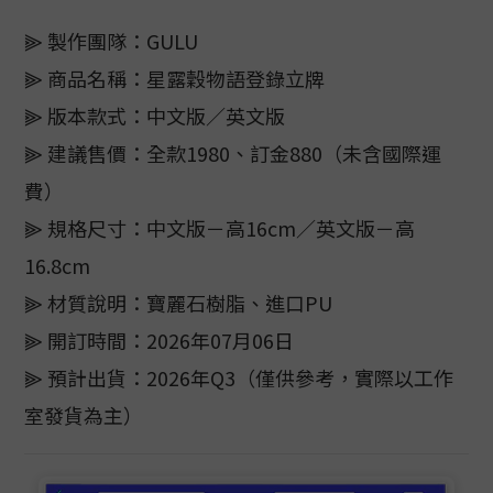
⫸ 製作團隊：GULU
⫸ 商品名稱：星露穀物語登錄立牌
⫸ 版本款式：中文版／英文版
⫸ 建議售價：全款1980、訂金880（未含國際運
費）
⫸ 規格尺寸：中文版－高16cm／英文版－高
16.8cm
⫸ 材質說明：寶麗石樹脂、進口PU
⫸ 開訂時間：2026年07月06日
⫸ 預計出貨：2026年Q3（僅供參考，實際以工作
室發貨為主）