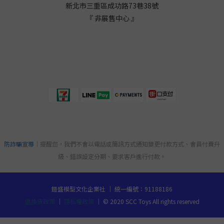
新北市三重區成功路73巷38
號
『 非展售中心 』
防詐騙宣導
｜提醒您，我們不會以電話或簡訊方式通知變更付款方式、會員付費升
級、錯誤設定分期、要求客戶進行付款。
鎧盛模型文化企業社 ｜ 統一編號：91188186
退換貨政策
｜
隱私權政策
｜ © 2020 SCC Toys All rights reserved