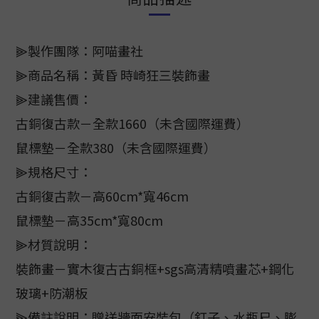
⫸製作團隊：阿喵畫社
⫸商品名稱：黃昏 時崎狂三裝飾畫
⫸建議售價：
古銅復古款－全款1660（未含國際運費）
鼠標墊－全款380（未含國際運費）
⫸規格尺寸：
古銅復古款－高60cm*寬46cm
鼠標墊－高35cm*寬80cm
⫸材質說明：
裝飾畫－實木復古古銅框+sgs高清精噴畫芯+鋼化
玻璃+防潮板
⫸備註說明：贈送牆面安裝包（釘子、水瓶尺、膨