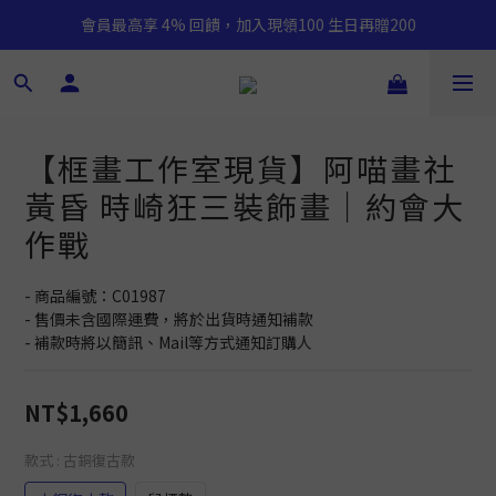
會員最高享 4% 回饋，加入現領100 生日再贈200
【框畫工作室現貨】阿喵畫社
黃昏 時崎狂三裝飾畫｜約會大
作戰
- 商品編號：C01987
- 售價未含國際運費，將於出貨時通知補款
- 補款時將以簡訊、Mail等方式通知訂購人
NT$1,660
款式
: 古銅復古款