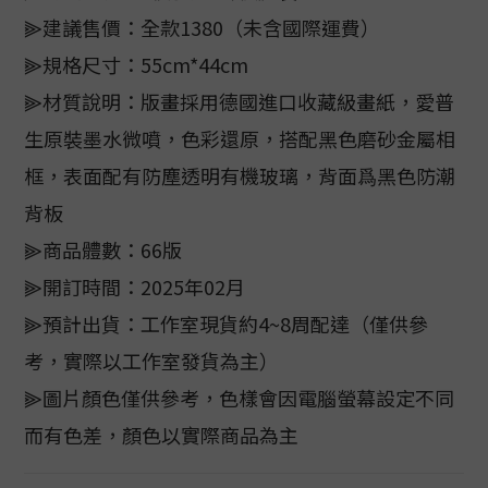
⫸建議售價：全款1380（未含國際運費）
⫸規格尺寸：55cm*44cm
⫸材質說明：版畫採用德國進口收藏級畫紙，愛普
生原裝墨水微噴，色彩還原，搭配黑色磨砂金屬相
框，表面配有防塵透明有機玻璃，背面爲黑色防潮
背板
⫸商品體數：66版
⫸開訂時間：2025年02月
⫸預計出貨：工作室現貨約4~8周配達（僅供參
考，實際以工作室發貨為主）
⫸圖片顏色僅供參考，色樣會因電腦螢幕設定不同
而有色差，顏色以實際商品為主