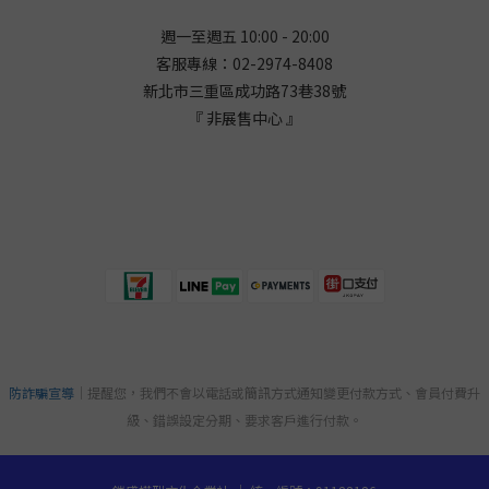
週一至週五 10:00 - 20:00
客服專線：02-2974-8408
新北市三重區成功路73巷38
號
『 非展售中心 』
防詐騙宣導
｜提醒您，我們不會以電話或簡訊方式通知變更付款方式、會員付費升
級、錯誤設定分期、要求客戶進行付款。