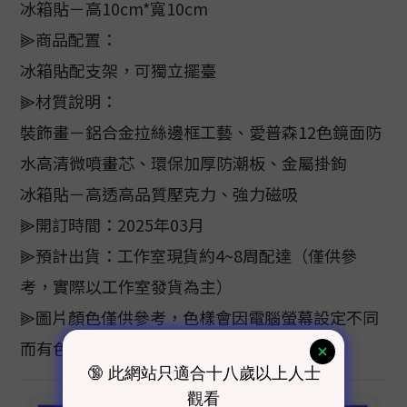
冰箱貼－高10cm*寬10cm
⫸商品配置：
冰箱貼配支架，可獨立擺臺
⫸材質說明：
裝飾畫－鋁合金拉絲邊框工藝、愛普森12色鏡面防
水高清微噴畫芯、環保加厚防潮板、金屬掛鉤
冰箱貼－高透高品質壓克力、強力磁吸
⫸開訂時間：2025年03月
⫸預計出貨：工作室現貨約4~8周配達（僅供參
考，實際以工作室發貨為主）
⫸圖片顏色僅供參考，色樣會因電腦螢幕設定不同
而有色差，顏色以實際商品為主