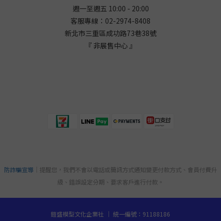
週一至週五 10:00 - 20:00
客服專線：02-2974-8408
新北市三重區成功路73巷38
號
『 非展售中心 』
防詐騙宣導
｜提醒您，我們不會以電話或簡訊方式通知變更付款方式、會員付費升
級、錯誤設定分期、要求客戶進行付款。
鎧盛模型文化企業社 ｜ 統一編號：91188186