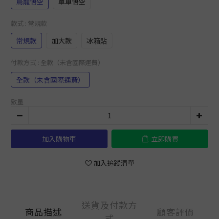
烏龍悟空
單車悟空
款式
: 常規款
常規款
加大款
冰箱貼
付款方式
: 全款（未含國際運費）
全款（未含國際運費）
數量
加入購物車
立即購買
加入追蹤清單
送貨及付款方
商品描述
顧客評價
式