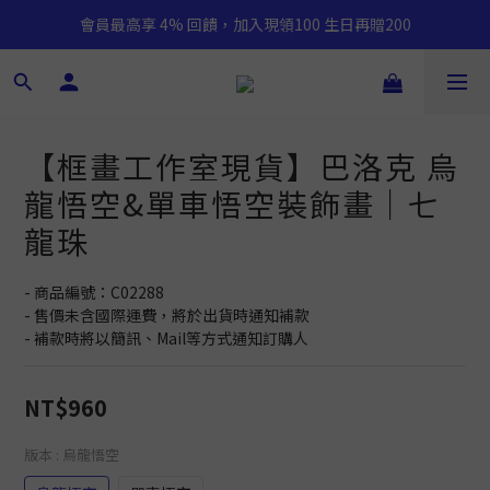
會員最高享 4% 回饋，加入現領100 生日再贈200
【框畫工作室現貨】巴洛克 烏
龍悟空&單車悟空裝飾畫｜七
龍珠
- 商品編號：C02288
- 售價未含國際運費，將於出貨時通知補款
- 補款時將以簡訊、Mail等方式通知訂購人
NT$960
版本
: 烏龍悟空