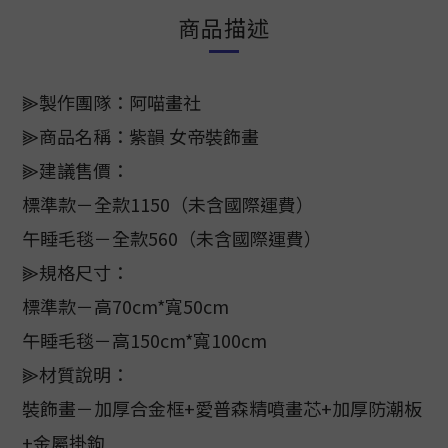
商品描述
⫸製作團隊：阿喵畫社
⫸商品名稱：紫韻 女帝裝飾畫
⫸建議售價：
標準款－全款1150（未含國際運費）
午睡毛毯－全款560（未含國際運費）
⫸規格尺寸：
標準款－高70cm*寬50cm
午睡毛毯－高150cm*寬100cm
⫸材質說明：
裝飾畫－加厚合金框+愛普森精噴畫芯+加厚防潮板
+金屬掛鉤