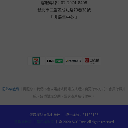
客服專線：02-2974-8408
新北市三重區成功路73巷38
號
『 非展售中心 』
防詐騙宣導
｜提醒您，我們不會以電話或簡訊方式通知變更付款方式、會員付費升
級、錯誤設定分期、要求客戶進行付款。
鎧盛模型文化企業社 ｜ 統一編號：91188186
退換貨政策
｜
隱私權政策
｜ © 2020 SCC Toys All rights reserved