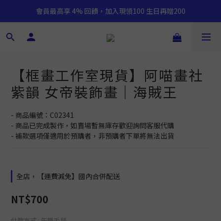
會員最高享 4% 回饋，加入現領100 生日再贈200
【框畫工作室現貨】阿喵畫社
紫韻 女帝裝飾畫｜海賊王
- 商品編號：C02341
- 商品已完成製作，如賣場暫無庫存歡迎詢問客服代購
- 補款選項僅適用於預購者，非預購者下單將無法出貨
全店，【運費減免】國內合併配送
NT$700
付款方式
: 午睡毛毯