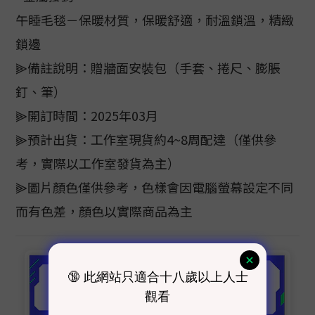
午睡毛毯－保暖材質，保暖舒適，耐溫鎖溫，精緻
鎖邊
⫸備註說明：贈牆面安裝包（手套、捲尺、膨脹
釘、筆）
⫸開訂時間：2025年03月
⫸預計出貨：工作室現貨約4~8周配達（僅供參
考，實際以工作室發貨為主）
⫸圖片顏色僅供參考，色樣會因電腦螢幕設定不同
而有色差，顏色以實際商品為主