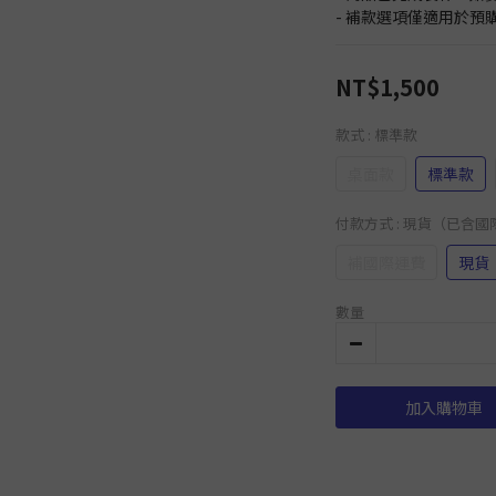
- 補款選項僅適用於
NT$1,500
款式
: 標準款
桌面款
標準款
付款方式
: 現貨（已含
補國際運費
現貨
數量
加入購物車