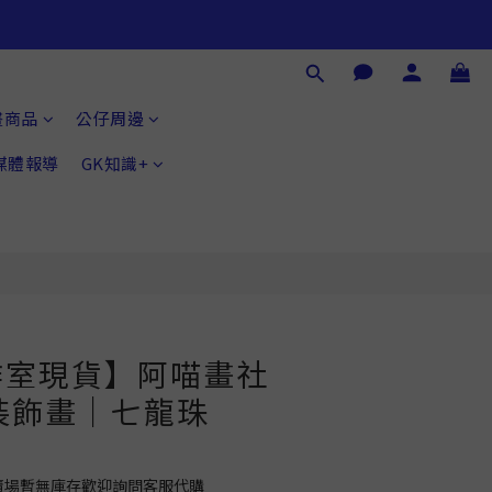
立即購買
畫商品
公仔周邊
®媒體報導
GK知識+
作室現貨】阿喵畫社
裝飾畫｜七龍珠
如賣場暫無庫存歡迎詢問客服代購