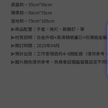
桌面款－35cm*50cm
標準款－50cm*70cm
落地款－75cm*105cm
⫸商品配置：手套，捲尺，膨脹釘，筆
⫸材質說明：合金外框+高清精噴畫芯+防潮板金屬
⫸開訂時間：2025年04月
⫸預計出貨：工作室現貨約4~8周配達（僅供參考
⫸圖片顏色僅供參考，色樣會因電腦螢幕設定不同