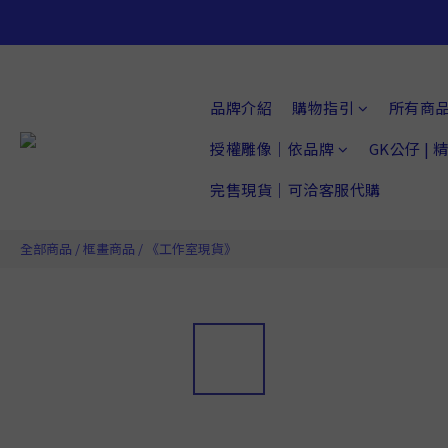
品牌介紹
購物指引
所有商
授權雕像｜依品牌
GK公仔 |
完售現貨｜可洽客服代購
全部商品
/
框畫商品
/
《工作室現貨》