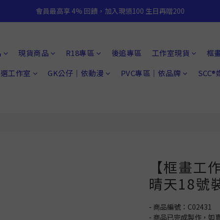
會員最高享 4% 回饋，加入現領100 生日再贈200
品
現貨商品
R18專區
後追專區
工作室現貨
框
 精選工作室
GK公仔｜依動漫
PVC專區｜依品牌
SCC
【框畫工
晴天18號
- 商品編號：C02431
- 商品已完成製作，