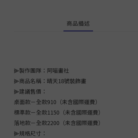
商品描述
⫸製作團隊：阿喵畫社
⫸商品名稱：晴天18號裝飾畫
⫸建議售價：
桌面款－全款910（未含國際運費）
標準款－全款1150（未含國際運費）
落地款－全款2200（未含國際運費）
⫸規格尺寸：