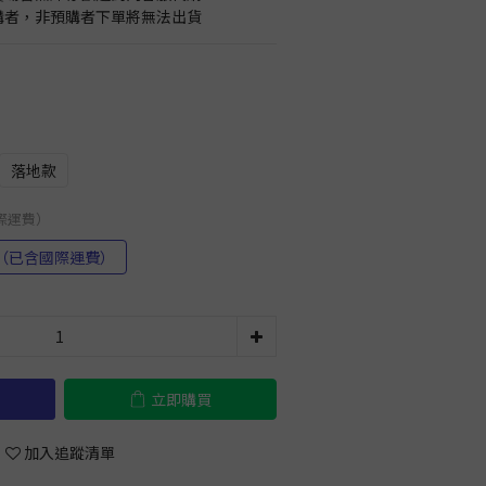
預購者，非預購者下單將無法出貨
落地款
國際運費）
（已含國際運費）
立即購買
加入追蹤清單