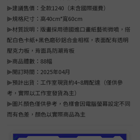
⫸建議售價：全款1240（未含國際運費）
⫸規格尺寸：高40cm*寬60cm
⫸材質說明：版畫採用德國進口畫紙藝術微噴，搭
配白色卡紙+黑色磨砂鋁合金相框，表面配有透明
壓克力板，背面爲防潮背板
⫸商品體數：88幅
⫸開訂時間：2025年04月
⫸預計出貨：工作室現貨約4~8周配達（僅供參
考，實際以工作室發貨為主）
⫸圖片顏色僅供參考，色樣會因電腦螢幕設定不同
而有色差，顏色以實際商品為主