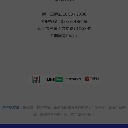
週一至週五 10:00 - 20:00
客服專線：02-2974-8408
新北市三重區成功路73巷38
號
『 非展售中心 』
防詐騙宣導
｜提醒您，我們不會以電話或簡訊方式通知變更付款方式、會員付費升
級、錯誤設定分期、要求客戶進行付款。