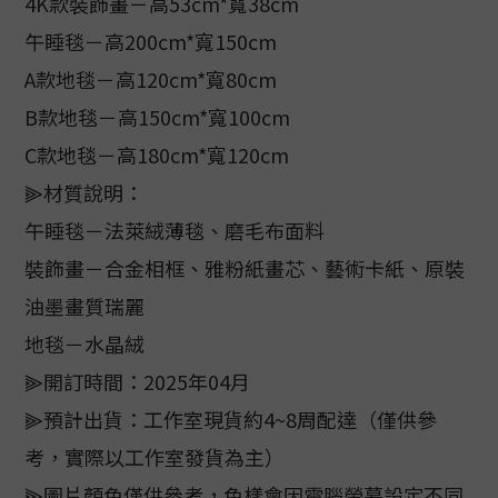
4K款裝飾畫－高53cm*寬38cm
午睡毯－高200cm*寬150cm
A款地毯－高120cm*寬80cm
B款地毯－高150cm*寬100cm
C款地毯－高180cm*寬120cm
⫸材質說明：
午睡毯－法萊絨薄毯、磨毛布面料
裝飾畫－合金相框、雅粉紙畫芯、藝術卡紙、原裝
油墨畫質瑞麗
地毯－水晶絨
⫸開訂時間：2025年04月
⫸預計出貨：工作室現貨約4~8周配達（僅供參
考，實際以工作室發貨為主）
⫸圖片顏色僅供參考，色樣會因電腦螢幕設定不同