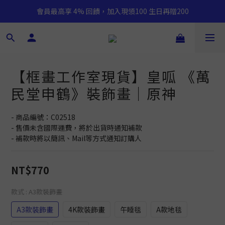
會員最高享 4% 回饋，加入現領100 生日再贈200
【框畫工作室現貨】皇呱 《萬
民堂申鶴》裝飾畫｜原神
- 商品編號：C02518
- 售價未含國際運費，將於出貨時通知補款
- 補款時將以簡訊、Mail等方式通知訂購人
NT$770
款式
: A3款裝飾畫
A3款裝飾畫
4K款裝飾畫
午睡毯
A款地毯