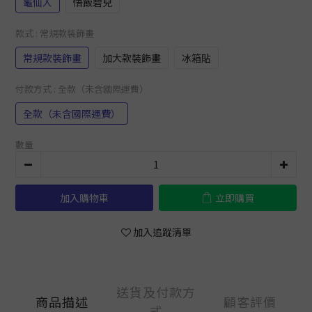
龜仙人
悟飯碧兒
款式
: 常規款裝飾畫
常規款裝飾畫
加大款裝飾畫
冰箱貼
付款方式
: 全款（未含國際運費）
全款（未含國際運費）
數量
加入購物車
立即購買
加入追蹤清單
送貨及付款方
商品描述
顧客評價
式