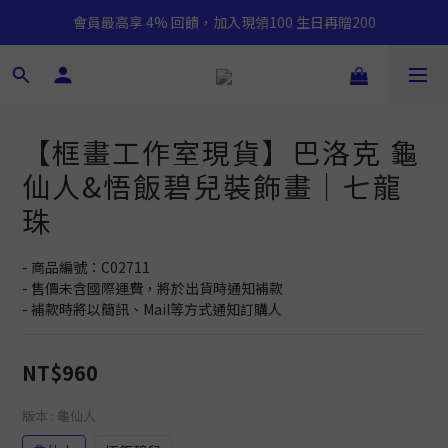
會員最高享 4% 回饋，加入現領100 生日再贈200
【框畫工作室現貨】巴洛克 龜
仙人&悟飯碧兒裝飾畫｜七龍
珠
- 商品編號：C02711
- 售價未含國際運費，將於出貨時通知補款
- 補款時將以簡訊、Mail等方式通知訂購人
NT$960
版本
: 龜仙人