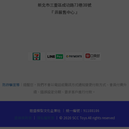
新北市三重區成功路73巷38
號
『 非展售中心 』
防詐騙宣導
｜提醒您，我們不會以電話或簡訊方式通知變更付款方式、會員付費升
級、錯誤設定分期、要求客戶進行付款。
鎧盛模型文化企業社 ｜ 統一編號：91188186
退換貨政策
｜
隱私權政策
｜ © 2020 SCC Toys All rights reserved