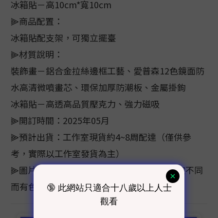
冰箱貼－高10cm*寬10cm
⫸商品配置：
冰箱貼配支架，可獨立擺臺
⫸材質說明：
裝飾畫－鋁合金拉絲邊框工藝、愛普森12色鏡面防
水高清微噴畫芯、環保加厚防潮板、金屬掛鉤
冰箱貼－高透高品質壓克力、強力磁吸
⫸開訂時間：2025年05月
⫸預計出貨：工作室現貨約4~8周配達（僅供參
考，實際以工作室發貨為主）
⫸圖片顏色僅供參考，色樣會因電腦螢幕設定不同
而有色差，顏色以實際商品為主