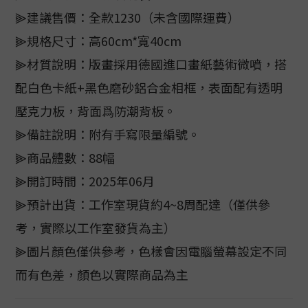
⫸建議售價：全款1230（未含國際運費）
⫸規格尺寸：高60cm*寬40cm
⫸材質說明：版畫採用德國進口畫紙藝術微噴，搭
配白色卡紙+黑色磨砂鋁合金相框，表面配有透明
壓克力板，背面爲防潮背板。
⫸備註說明：附有手寫限量編號。
⫸商品體數：88幅
⫸開訂時間：2025年06月
⫸預計出貨：工作室現貨約4~8周配達（僅供參
考，實際以工作室發貨為主）
⫸圖片顏色僅供參考，色樣會因電腦螢幕設定不同
而有色差，顏色以實際商品為主