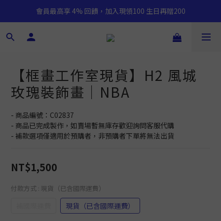
會員最高享 4% 回饋，加入現領100 生日再贈200
【框畫工作室現貨】H2 風城
玫瑰裝飾畫｜NBA
- 商品編號：C02837
- 商品已完成製作，如賣場暫無庫存歡迎詢問客服代購
- 補款選項僅適用於預購者，非預購者下單將無法出貨
NT$1,500
付款方式
: 現貨（已含國際運費）
補國際運費
現貨（已含國際運費）