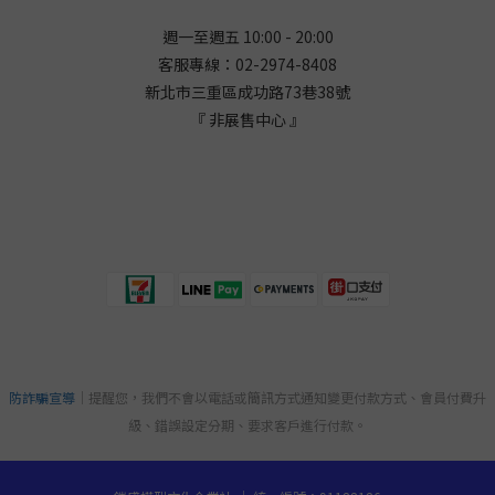
週一至週五 10:00 - 20:00
客服專線：02-2974-8408
新北市三重區成功路73巷38
號
『 非展售中心 』
防詐騙宣導
｜提醒您，我們不會以電話或簡訊方式通知變更付款方式、會員付費升
級、錯誤設定分期、要求客戶進行付款。