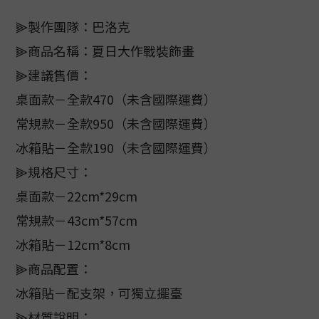
⫸製作團隊：巴洛克
⫸商品名稱：夏日大作戰裝飾畫
⫸建議售價：
桌面款－全款470（未含國際運費）
常規款－全款950（未含國際運費）
冰箱貼－全款190（未含國際運費）
⫸規格尺寸：
桌面款－22cm*29cm
常規款－43cm*57cm
冰箱貼－12cm*8cm
⫸商品配置：
冰箱貼－配支架，可獨立擺臺
⫸材質說明：