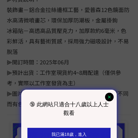
裝飾畫－鋁合金拉絲邊框工藝，愛普森12色鏡面防
水高清微噴畫芯，環保加厚防潮板，金屬掛鉤
冰箱貼－高透高品質壓克力，加厚款約6毫米，色
彩鮮活，具有藝術質感，採用強力磁吸設計，不易
脫落
⫸開訂時間：2025年06月
⫸預計出貨：工作室現貨約4~8周配達（僅供參
考，實際以工作室發貨為主）
⫸圖片顏色僅供參考，色樣會因電腦螢幕設定不同
而有色差，顏色以實際商品為主