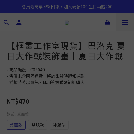
會員最高享 4% 回饋，加入現領100 生日再贈200
【框畫工作室現貨】巴洛克 夏
日大作戰裝飾畫｜夏日大作戰
- 商品編號：C03040
- 售價未含國際運費，將於出貨時通知補款
- 補款時將以簡訊、Mail等方式通知訂購人
NT$470
款式
: 桌面款
桌面款
常規款
冰箱貼