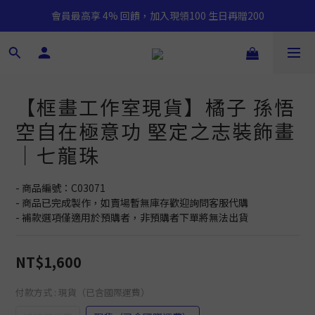
會員最高享 4% 回饋，加入現領100 生日再贈200
【框畫工作室現貨】橘子 孫悟
空自在極意功 堅定之志裝飾畫
｜七龍珠
- 商品編號：C03071
- 商品已完成製作，如賣場暫無庫存歡迎詢問客服代購
- 補款選項僅適用於預購者，非預購者下單將無法出貨
NT$1,600
付款方式
: 現貨（已含國際運費）