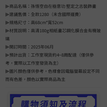
⫸商品名稱：孫悟空自在極意功 堅定之志裝飾畫
⫸建議售價：全款1280（未含國際運費）
⫸規格尺寸：高68cm*寬52cm
⫸材質說明：高清180g相紙畫芯鋼化膜合金有機玻
璃
⫸開訂時間：2025年06月
⫸預計出貨：工作室現貨約4~8周配達（僅供參
考，實際以工作室發貨為主）
⫸圖片顏色僅供參考，色樣會因電腦螢幕設定不同
而有色差，顏色以實際商品為主