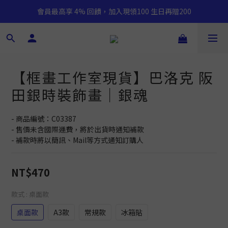
會員最高享 4% 回饋，加入現領100 生日再贈200
【框畫工作室現貨】巴洛克 阪
田銀時裝飾畫｜銀魂
- 商品編號：C03387
- 售價未含國際運費，將於出貨時通知補款
- 補款時將以簡訊、Mail等方式通知訂購人
NT$470
款式
: 桌面款
桌面款
A3款
常規款
冰箱貼