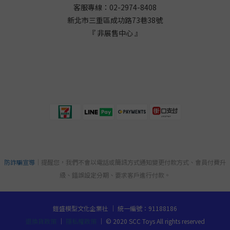
客服專線：02-2974-8408
新北市三重區成功路73巷38
號
『 非展售中心 』
防詐騙宣導
｜提醒您，我們不會以電話或簡訊方式通知變更付款方式、會員付費升
級、錯誤設定分期、要求客戶進行付款。
鎧盛模型文化企業社 ｜ 統一編號：91188186
退換貨政策
｜
隱私權政策
｜ © 2020 SCC Toys All rights reserved