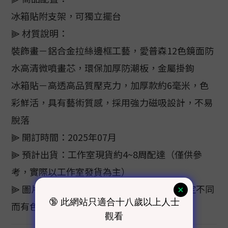
冰箱貼附支架，可獨立擺台
⫸ 材質說明：
裝飾畫－鋁合金拉絲邊框工藝，愛普森12色鏡面防
水高清微噴畫芯，環保加厚防潮板，金屬掛鉤
冰箱貼－高透高品質壓克力，加厚款約6毫米，色
彩鮮活，具有藝術質感，採用強力磁吸設計，不易
脫落
⫸ 開訂時間：2025年07月
⫸ 預計出貨：工作室現貨約4~8周配達（僅供參
考，實際以工作室發貨為主）
⫸ 圖片顏色僅供參考，色樣會因電腦螢幕設定不同
而有色差，顏色以實際商品為主