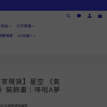
立即購買
畫商品
公仔周邊
®媒體報導
GK知識+
室現貨】星空 《氣
》裝飾畫｜哆啦A夢
將於出貨時通知補款