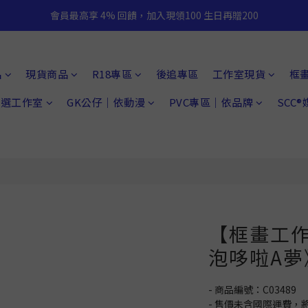
會員最高享 4% 回饋，加入現領100 生日再贈200
品
現貨商品
R18專區
後追專區
工作室現貨
框
 精選工作室
GK公仔｜依動漫
PVC專區｜依品牌
SCC
【框畫工作
泡哆啦A夢
- 商品編號：C03489
- 售價未含國際運費，