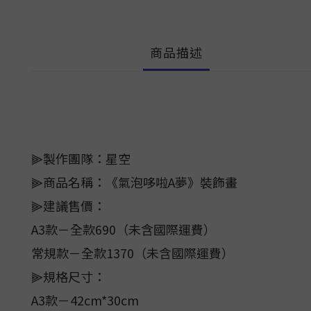
商品描述
⫸製作團隊：星空
⫸商品名稱：《氣泡哆啦A夢》裝飾畫
⫸建議售價：
A3款－全款690（未含國際運費）
常規款－全款1370（未含國際運費）
⫸規格尺寸：
A3款－42cm*30cm