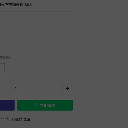
il等方式通知訂購人
國際運費）
）
立即購買
加入追蹤清單