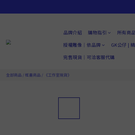
品牌介紹
購物指引
所有商
授權雕像｜依品牌
GK公仔 |
完售現貨｜可洽客服代購
全部商品
/
框畫商品
/
《工作室現貨》