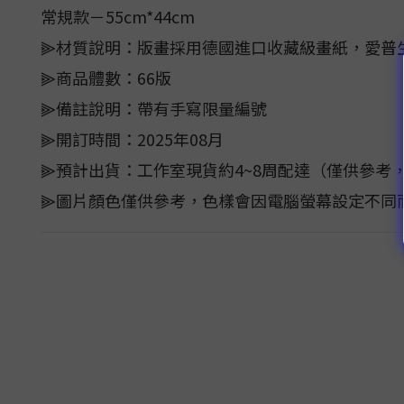
常規款－55cm*44cm
⫸材質說明：版畫採用德國進口收藏級畫紙，愛普
⫸商品體數：66版
⫸備註說明：帶有手寫限量編號
⫸開訂時間：2025年08月
⫸預計出貨：工作室現貨約4~8周配達（僅供參考
⫸圖片顏色僅供參考，色樣會因電腦螢幕設定不同