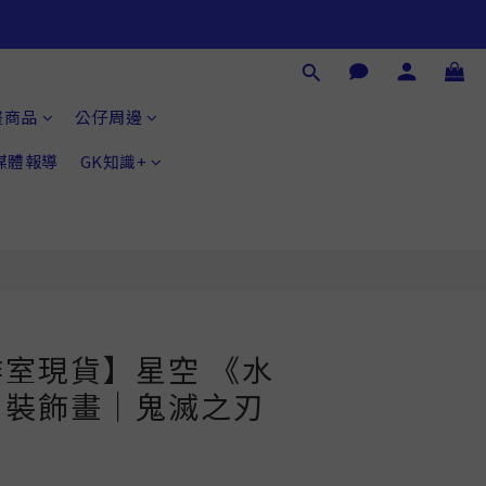
立即購買
畫商品
公仔周邊
®媒體報導
GK知識+
室現貨】星空 《水
》裝飾畫｜鬼滅之刃