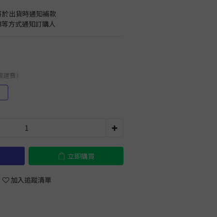
將於出貨時通知補款
il等方式通知訂購人
國際運費）
）
立即購買
加入追蹤清單