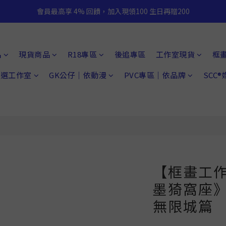
會員最高享 4% 回饋，加入現領100 生日再贈200
品
現貨商品
R18專區
後追專區
工作室現貨
框
 精選工作室
GK公仔｜依動漫
PVC專區｜依品牌
SCC
【框畫工作
墨猗窩座
無限城篇