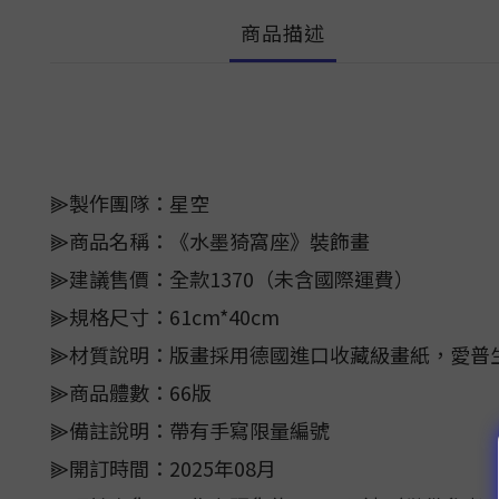
商品描述
⫸製作團隊：星空
⫸商品名稱：《水墨猗窩座》裝飾畫
⫸建議售價：全款1370（未含國際運費）
⫸規格尺寸：61cm*40cm
⫸材質說明：版畫採用德國進口收藏級畫紙，愛普
⫸商品體數：66版
⫸備註說明：帶有手寫限量編號
⫸開訂時間：2025年08月