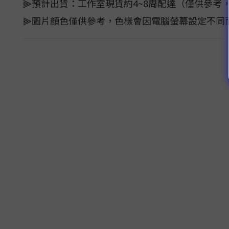
⫸預計出貨：工作室現貨約4~8周配達（僅供參考
⫸圖片顏色僅供參考，色樣會因電腦螢幕設定不同