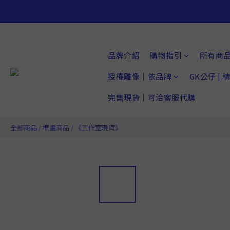
品牌介紹
購物指引
所有商
授權雕像｜依品牌
GK公仔 |
完售現貨｜可洽客服代購
全部商品
/
框畫商品
/
《工作室現貨》