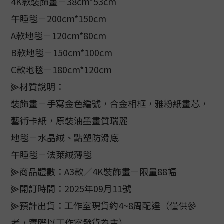
4K款裝飾畫－38cm*53cm
午睡毯－200cm*150cm
A款地毯－120cm*80cm
B款地毯－150cm*100cm
C款地毯－180cm*120cm
⫸材質說明：
裝飾畫－手寫金色編號，合金相框，雅粉紙畫芯，
藝術卡紙，原裝油墨畫質瑞麗
地毯－水晶絨、點塑防滑底
午睡毯－法萊絨薄毯
⫸商品體數：A3款／4K裝飾畫－限量88幅
⫸開訂時間：2025年09月11號
⫸預計出貨：工作室現貨約4~8周配達（僅供參
考，實際以工作室發貨為主）