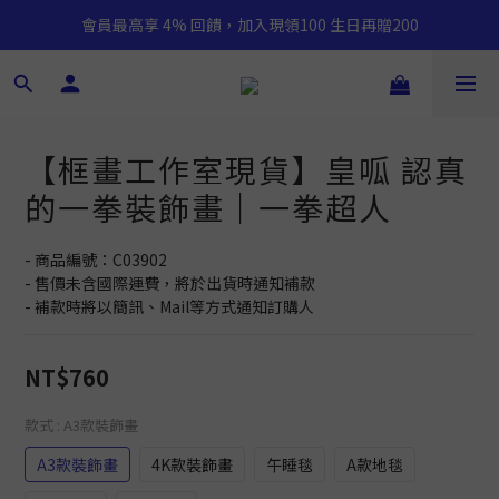
會員最高享 4% 回饋，加入現領100 生日再贈200
【框畫工作室現貨】皇呱 認真
的一拳裝飾畫｜一拳超人
- 商品編號：C03902
- 售價未含國際運費，將於出貨時通知補款
- 補款時將以簡訊、Mail等方式通知訂購人
NT$760
款式
: A3款裝飾畫
A3款裝飾畫
4K款裝飾畫
午睡毯
A款地毯