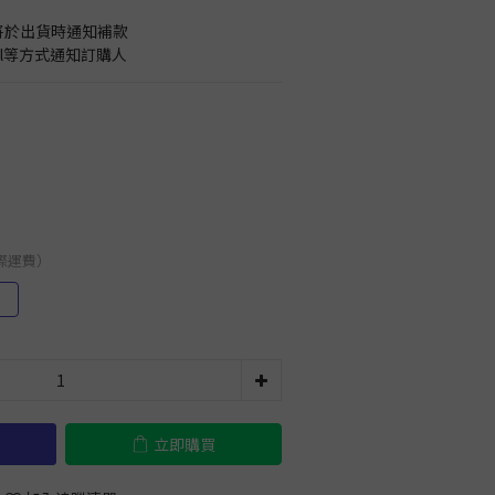
將於出貨時通知補款
il等方式通知訂購人
國際運費）
）
立即購買