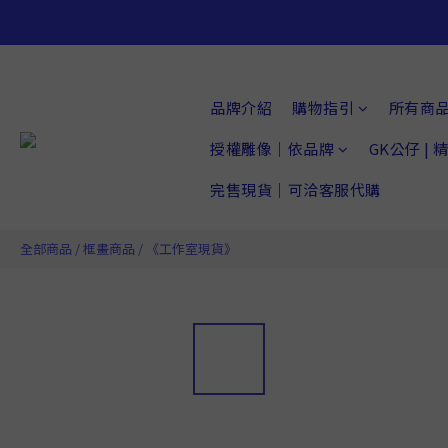
品牌介紹
購物指引
所有商
授權雕像｜依品牌
GK公仔 |
完售現貨｜可洽客服代購
全部商品
/
框畫商品
/
《工作室現貨》