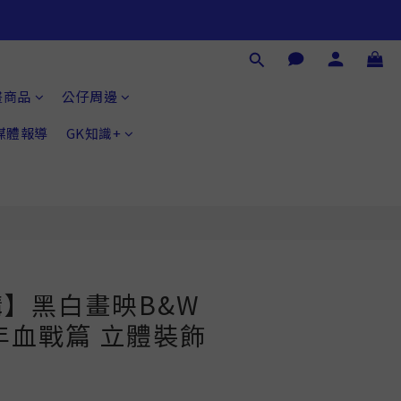
立即購買
畫商品
公仔周邊
®媒體報導
GK知識+
】黑白畫映B&W
年血戰篇 立體裝飾