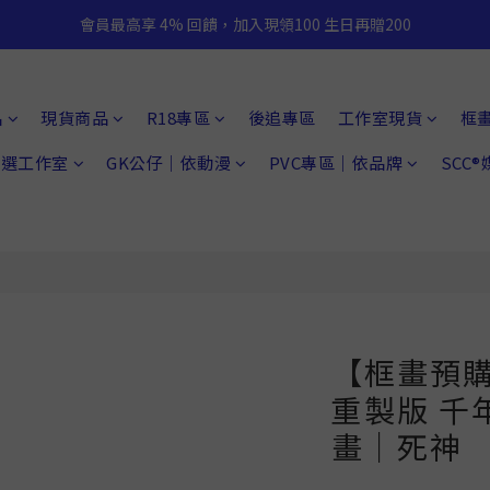
會員最高享 4% 回饋，加入現領100 生日再贈200
品
現貨商品
R18專區
後追專區
工作室現貨
框
 精選工作室
GK公仔｜依動漫
PVC專區｜依品牌
SCC
【框畫預購
重製版 千
畫｜死神