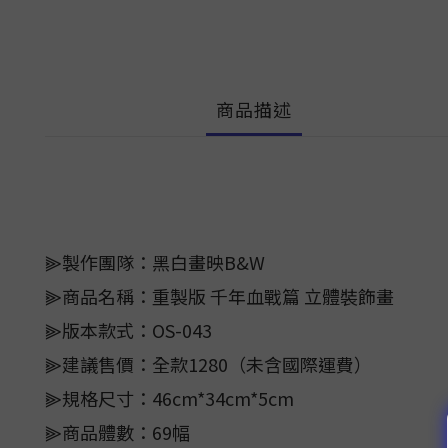
商品描述
⫸製作團隊：黑白畫映B&W
⫸商品名稱：重製版 千年血戰篇 立體裝飾畫
⫸版本款式：OS-043
⫸建議售價：全款1280（未含國際運費）
⫸規格尺寸：46cm*34cm*5cm
⫸商品體數：69幅