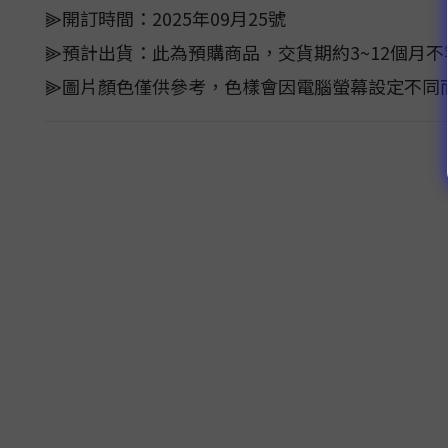
⫸開訂時間：2025年09月25號
⫸預計出貨：此為預購商品，交貨期約3~12個月
⫸圖片顏色僅供參考，色樣會因電腦螢幕設定不同