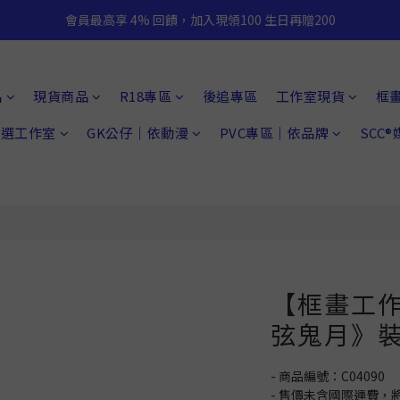
會員最高享 4% 回饋，加入現領100 生日再贈200
品
現貨商品
R18專區
後追專區
工作室現貨
框
 精選工作室
GK公仔｜依動漫
PVC專區｜依品牌
SCC
【框畫工作
弦鬼月》
- 商品編號：C04090
- 售價未含國際運費，