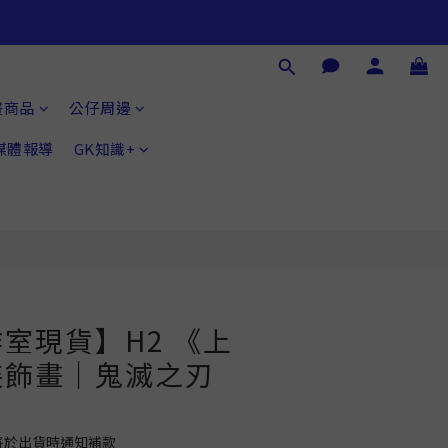
立即購買
畫商品
公仔周邊
®媒體報導
GK知識+
室現貨】H2 《上
裝飾畫｜鬼滅之刃
將於出貨時通知補款