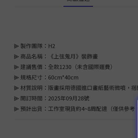
⫸ 製作團隊：H2
⫸ 商品名稱：《上弦鬼月》裝飾畫
⫸ 建議售價：全款1230（未含國際運費）
⫸ 規格尺寸：60cm*40cm
⫸ 材質說明：版畫採用德國進口畫紙藝術微噴，
⫸ 開訂時間：2025年09月28號
⫸ 預計出貨：工作室現貨約4~8周配達（僅供參