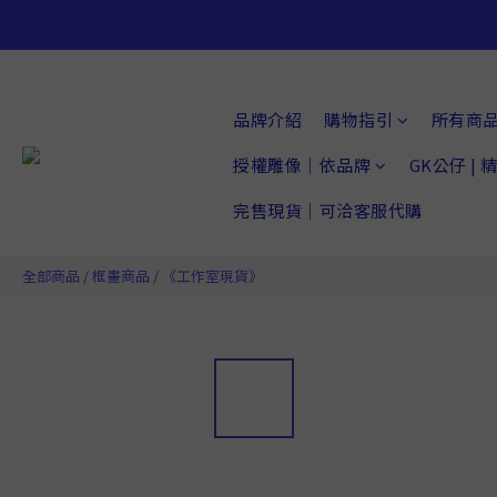
品牌介紹
購物指引
所有商
授權雕像｜依品牌
GK公仔 |
完售現貨｜可洽客服代購
全部商品
/
框畫商品
/
《工作室現貨》