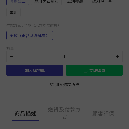
時崎狂三
冰川芽四系乃
五河琴裏
夜刀神十香
套組
付款方式
: 全款（未含國際運費）
全款（未含國際運費）
數量
加入購物車
立即購買
加入追蹤清單
送貨及付款方
商品描述
顧客評價
式