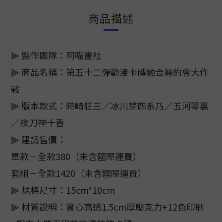
商品描述
⫸ 製作團隊：阿喵畫社
⫸ 商品名稱：第五十二彈動漫卡磚融合舞約會大作
戰
⫸ 版本款式：時崎狂三／冰川芽四系乃／五河琴裏
／夜刀神十香
⫸ 建議售價：
單款－全款380（未含國際運費）
套組－全款1420（未含國際運費）
⫸ 規格尺寸：15cm*10cm
⫸ 材質說明：實心高透1.5cm厚壓克力+12色印刷