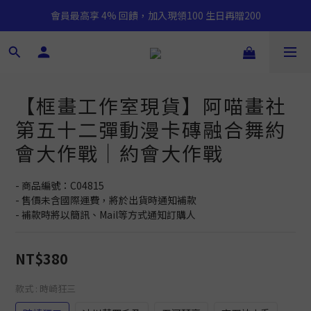
會員最高享 4% 回饋，加入現領100 生日再贈200
【框畫工作室現貨】阿喵畫社
第五十二彈動漫卡磚融合舞約
會大作戰｜約會大作戰
- 商品編號：C04815
- 售價未含國際運費，將於出貨時通知補款
- 補款時將以簡訊、Mail等方式通知訂購人
NT$380
款式
: 時崎狂三