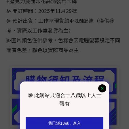
+壓克力雙面印花高清裝飾卡磚
⫸ 開訂時間：2025年11月29號
⫸ 預計出貨：工作室現貨約4~8周配達（僅供參
考，實際以工作室發貨為主）
⫸圖片顏色僅供參考，色樣會因電腦螢幕設定不同
而有色差，顏色以實際商品為主