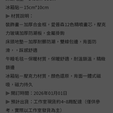
冰箱貼－15cm*10cm
⫸ 材質說明：
裝飾畫－加厚合金框，愛普森12色精噴畫芯，壓克
力玻璃加厚防潮板，金屬掛鉤
床頭地墊－加厚耐髒防潮，雙線包邊，背面防
滑，，踩感舒適
午睡毛毯－保暖材質，保暖舒適，耐溫鎖溫，精緻
鎖邊
冰箱貼－壓克力材質，顏色還原，背面一體式磁
吸，磁力持久
⫸ 開訂時間：2026年01月01日
⫸ 預計出貨：工作室現貨約4~8周配達（僅供參
考，實際以工作室發貨為主）