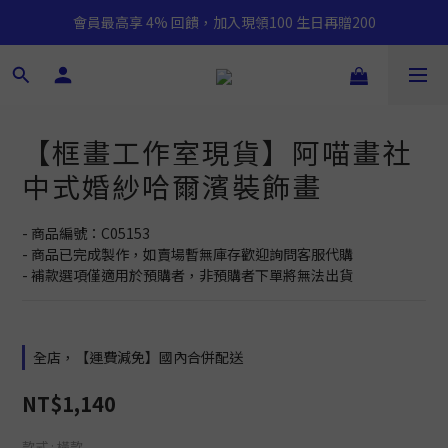
會員最高享 4% 回饋，加入現領100 生日再贈200
【框畫工作室現貨】阿喵畫社
中式婚紗哈爾濱裝飾畫
- 商品編號：C05153
- 商品已完成製作，如賣場暫無庫存歡迎詢問客服代購
- 補款選項僅適用於預購者，非預購者下單將無法出貨
全店，【運費減免】國內合併配送
NT$1,140
款式
: 橫款