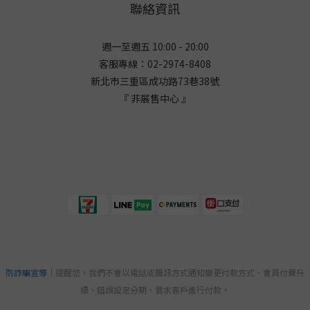
聯絡資訊
週一至週五 10:00 - 20:00
客服專線：02-2974-8408
新北市三重區成功路73巷38
號
『 非展售中心 』
防詐騙宣導
｜提醒您，我們不會以電話或簡訊方式通知變更付款方式、會員付費升
級、錯誤設定分期、要求客戶進行付款。