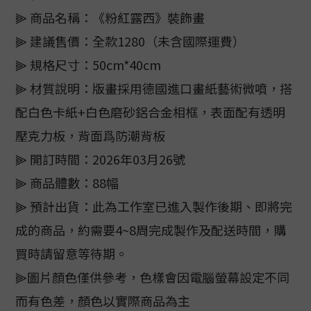
⫸ 商品名稱：《粉紅露西》裝飾畫
⫸ 建議售價：全款1280（未含國際運費）
⫸ 規格尺寸：50cm*40cm
⫸ 材質說明：版畫採用德國進口畫紙藝術微噴，搭
配白色卡紙+白色磨砂鋁合金相框，表面配有透明
壓克力板，背面爲防潮背板
⫸ 開訂時間：2026年03月26號
⫸ 商品體數：88幅
⫸ 預計出貨：此為工作室已進入製作後期、即將完
成的商品，約需要4~8周完成製作及配送時間，購
買時請留意等待期。
⫸圖片顏色僅供參考，色樣會因電腦螢幕設定不同
而有色差，顏色以實際商品為主