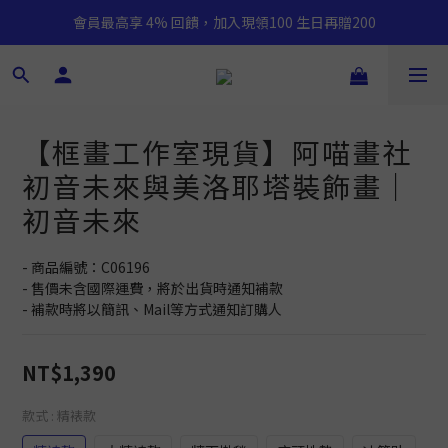
會員最高享 4% 回饋，加入現領100 生日再贈200
【框畫工作室現貨】阿喵畫社
初音未來與美洛耶塔裝飾畫｜
初音未來
- 商品編號：C06196
- 售價未含國際運費，將於出貨時通知補款
- 補款時將以簡訊、Mail等方式通知訂購人
NT$1,390
款式
: 精裱款