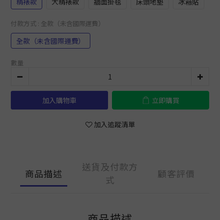
精裱款
大精裱款
牆面掛毯
床頭地墊
冰箱貼
付款方式
: 全款（未含國際運費）
全款（未含國際運費）
數量
加入購物車
立即購買
加入追蹤清單
送貨及付款方
商品描述
顧客評價
式
商品描述