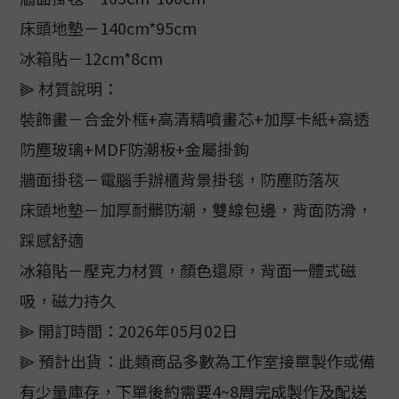
床頭地墊－140cm*95cm
冰箱貼－12cm*8cm
⫸ 材質說明：
裝飾畫－合金外框+高清精噴畫芯+加厚卡紙+高透
防塵玻璃+MDF防潮板+金屬掛鉤
牆面掛毯－電腦手辦櫃背景掛毯，防塵防落灰
床頭地墊－加厚耐髒防潮，雙線包邊，背面防滑，
踩感舒適
冰箱貼－壓克力材質，顏色還原，背面一體式磁
吸，磁力持久
⫸ 開訂時間：2026年05月02日
⫸ 預計出貨：此類商品多數為工作室接單製作或備
有少量庫存，下單後約需要4~8周完成製作及配送